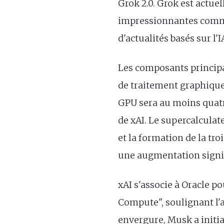
Grok 2.0. Grok est actuel
impressionnantes comme
d'actualités basés sur l'
Les composants principa
de traitement graphique 
GPU sera au moins quatre
de xAI. Le supercalculat
et la formation de la tr
une augmentation signifi
xAI s'associe à Oracle p
Compute", soulignant l'a
envergure, Musk a initia