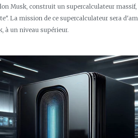
'Elon Musk, construit un supercalculateur massi
e". La mission de ce supercalculateur sera d'am
k, à un niveau supérieur.