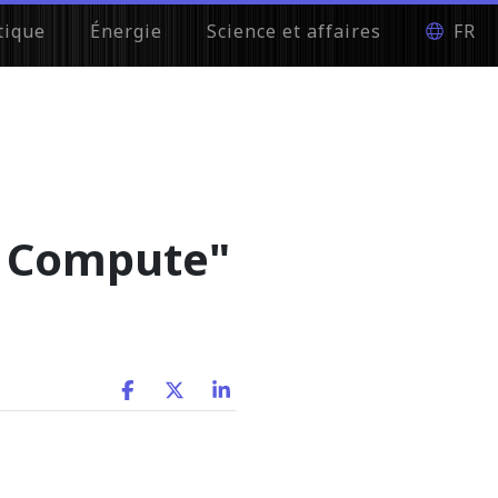
tique
Énergie
Science et affaires
FR
f Compute"