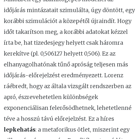
időjárás mintázatait szimulálta, úgy döntött, egy
korábbi szimulációt a közepétől újraindít. Hogy
időt takarítson meg, a korábbi adatokat kézzel
írta be, hat tizedesjegy helyett csak háromra
kerekítve (pl. 0,506127 helyett 0,506). Ez az
elhanyagolhatónak tűnő apróság teljesen más
időjárás-előrejelzést eredményezett. Lorenz
ráébredt, hogy az általa vizsgált rendszerben az
apró, észrevehetetlen különbségek
exponenciálisan felerősödhetnek, lehetetlenné
téve a hosszú távú előrejelzést. Ez a híres
lepkehatás
: a metaforikus ötlet, miszerint egy