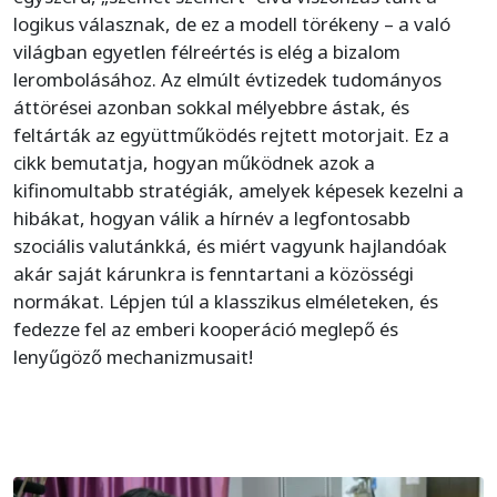
logikus válasznak, de ez a modell törékeny – a való
világban egyetlen félreértés is elég a bizalom
lerombolásához. Az elmúlt évtizedek tudományos
áttörései azonban sokkal mélyebbre ástak, és
feltárták az együttműködés rejtett motorjait. Ez a
cikk bemutatja, hogyan működnek azok a
kifinomultabb stratégiák, amelyek képesek kezelni a
hibákat, hogyan válik a hírnév a legfontosabb
szociális valutánkká, és miért vagyunk hajlandóak
akár saját kárunkra is fenntartani a közösségi
normákat. Lépjen túl a klasszikus elméleteken, és
fedezze fel az emberi kooperáció meglepő és
lenyűgöző mechanizmusait!