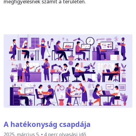
megfigyelésnek számít a területen.
A hatékonyság csapdája
2025. március 5.
•
4 perc olvasási idő