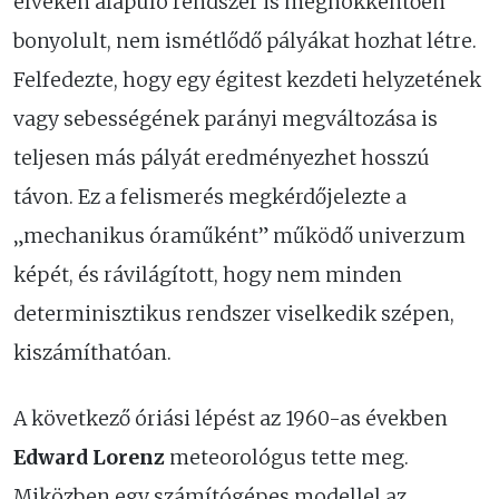
elveken alapuló rendszer is meghökkentően
bonyolult, nem ismétlődő pályákat hozhat létre.
Felfedezte, hogy egy égitest kezdeti helyzetének
vagy sebességének parányi megváltozása is
teljesen más pályát eredményezhet hosszú
távon. Ez a felismerés megkérdőjelezte a
„mechanikus óraműként” működő univerzum
képét, és rávilágított, hogy nem minden
determinisztikus rendszer viselkedik szépen,
kiszámíthatóan.
A következő óriási lépést az 1960-as években
Edward Lorenz
meteorológus tette meg.
Miközben egy számítógépes modellel az