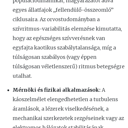
populációdinamikát, magyarázatot adva
egyes állatfajok „fellendülő-összeomló”
ciklusaira. Az orvostudományban a
szívritmus-variabilitás elemzése kimutatta,
hogy az egészséges szívverésnek van
egyfajta kaotikus szabálytalansága, míg a
túlságosan szabályos (vagy éppen
túlságosan véletlenszerű) ritmus betegségre
utalhat.
Mérnöki és fizikai alkalmazások:
A
káoszelmélet elengedhetetlen a turbulens
áramlások, a lézerek viselkedésének, a
mechanikai szerkezetek rezgéseinek vagy az
elektromos hálózatok stabilitásának