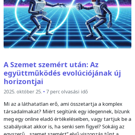
A Szemet szemért után: Az
együttműködés evolúciójának új
horizontjai
2025. október 25.
•
7 perc olvasási idő
Mi az a láthatatlan erő, ami összetartja a komplex
társadalmakat? Miért segítünk egy idegennek, bízunk
meg egy online eladó értékeléseiben, vagy tartjuk be a
szabályokat akkor is, ha senki sem figyel? Sokáig az
egyszerű, „szemet szemért” elvű viszonzás tűnt a