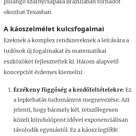
pillangó szárnycsapása Brazíliában tornádót
okozhat Texasban.
A káoszelmélet kulcsfogalmai
Ezeknek a komplex rendszereknek a leírására a
tudósok új fogalmakat és matematikai
eszközöket fejlesztettek ki. Három alapvető
koncepciót érdemes kiemelni:
Érzékeny függőség a kezdőfeltételekre:
Ez
a lepkehatás tudományos megnevezése. Azt
jelenti, hogy bármely két, tetszőlegesen
közeli kiindulópont idővel exponenciálisan
távolodik egymástól. Ez a káosz legfőbb