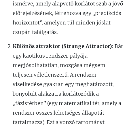
ismérve, amely alapvető korlátot szab a jövő
előrejelzésének, létrehozva egy „predikciós
horizontot”, amelyen túl minden jóslat
csupán találgatás.
Különös attraktor (Strange Attractor):
Bár
egy kaotikus rendszer pályája
megjósolhatatlan, mozgása mégsem
teljesen véletlenszerű. A rendszer
viselkedése gyakran egy meghatározott,
bonyolult alakzatra korlátozódik a
„fázistérben” (egy matematikai tér, amely a
rendszer összes lehetséges állapotát
tartalmazza). Ezt a vonzó tartományt