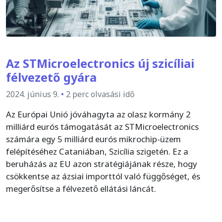
Az STMicroelectronics új szicíliai
félvezető gyára
2024. június 9.
•
2 perc olvasási idő
Az Európai Unió jóváhagyta az olasz kormány 2
milliárd eurós támogatását az STMicroelectronics
számára egy 5 milliárd eurós mikrochip-üzem
felépítéséhez Cataniában, Szicília szigetén. Ez a
beruházás az EU azon stratégiájának része, hogy
csökkentse az ázsiai importtól való függőséget, és
megerősítse a félvezető ellátási láncát.