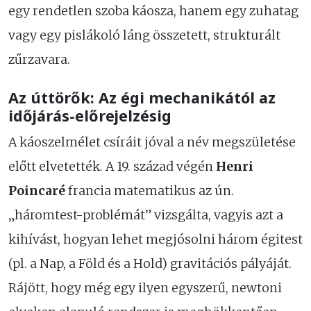
egy rendetlen szoba káosza, hanem egy zuhatag
vagy egy pislákoló láng összetett, strukturált
zűrzavara.
Az úttörők: Az égi mechanikától az
időjárás-előrejelzésig
A káoszelmélet csíráit jóval a név megszületése
előtt elvetették. A 19. század végén
Henri
Poincaré
francia matematikus az ún.
„háromtest-problémát” vizsgálta, vagyis azt a
kihívást, hogyan lehet megjósolni három égitest
(pl. a Nap, a Föld és a Hold) gravitációs pályáját.
Rájött, hogy még egy ilyen egyszerű, newtoni