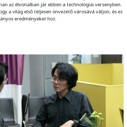
an az élvonalban jár ebben a technológiai versenyben.
ogy a világ első teljesen önvezető városává váljon, és ez
tványos eredményeket hoz.