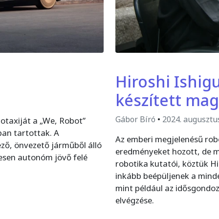
Hiroshi Ishig
készített mag
Gábor Bíró
•
2024. augusztu
botaxiját a „We, Robot”
an tartottak. A
Az emberi megjelenésű rob
ező, önvezető járműből álló
eredményeket hozott, de m
eljesen autonóm jövő felé
robotika kutatói, köztük H
inkább beépüljenek a minde
mint például az idősgondoz
elvégzése.