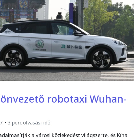
n önvezető robotaxi Wuhan-
7.
•
3 perc olvasási idő
dalmasítják a városi közlekedést világszerte, és Kína