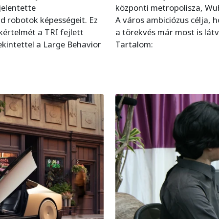
jelentette
központi metropolisza, Wuh
 robotok képességeit. Ez
A város ambiciózus célja, h
értelmét a TRI fejlett
a törekvés már most is lá
tekintettel a Large Behavior
Tartalom: