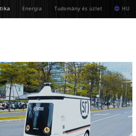
tika
Energia
Tudomány és üzlet
HU