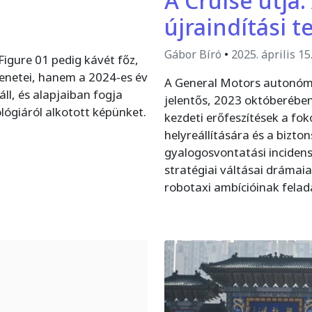
A Cruise útja:
újraindítási 
Gábor Bíró
•
2025. április 15
Figure 01 pedig kávét főz,
lenetei, hanem a 2024-es év
A General Motors autonóm j
l, és alapjaiban fogja
jelentős, 2023 októberében 
lógiáról alkotott képünket.
kezdeti erőfeszítések a fo
helyreállítására és a bizt
gyalogosvontatási incidens
stratégiai váltásai drámai
robotaxi ambícióinak felad