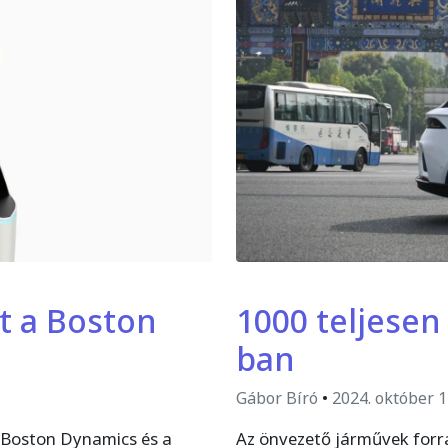
t a Boston
1000 teljese
ban
Gábor Bíró
•
2024. október 1
a Boston Dynamics és a
Az önvezető járművek forra