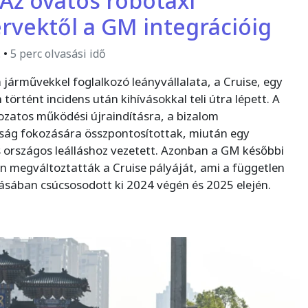
 Az óvatos robotaxi
tervektől a GM integrációig
.
•
5 perc olvasási idő
árművekkel foglalkozó leányvállalata, a Cruise, egy
történt incidens után kihívásokkal teli útra lépett. A
kozatos működési újraindításra, a bizalom
onság fokozására összpontosítottak, miután egy
 országos leálláshoz vezetett. Azonban a GM későbbi
an megváltoztatták a Cruise pályáját, ami a független
ásában csúcsosodott ki 2024 végén és 2025 elején.