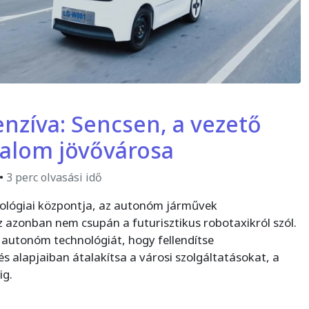
nzíva: Sencsen, a vezető
dalom jövővárosa
•
3 perc olvasási idő
nológiai központja, az autonóm járművek
z azonban nem csupán a futurisztikus robotaxikról szól.
t autonóm technológiát, hogy fellendítse
s alapjaiban átalakítsa a városi szolgáltatásokat, a
ig.