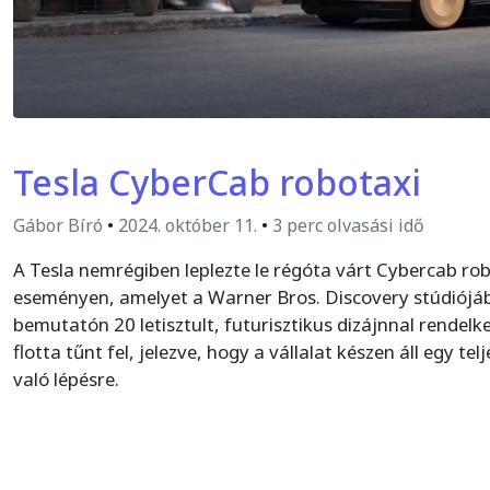
Tesla CyberCab robotaxi
Gábor Bíró
•
2024. október 11.
•
3 perc olvasási idő
A Tesla nemrégiben leplezte le régóta várt Cybercab ro
eseményen, amelyet a Warner Bros. Discovery stúdiójáb
bemutatón 20 letisztult, futurisztikus dizájnnal rendelk
flotta tűnt fel, jelezve, hogy a vállalat készen áll egy t
való lépésre.