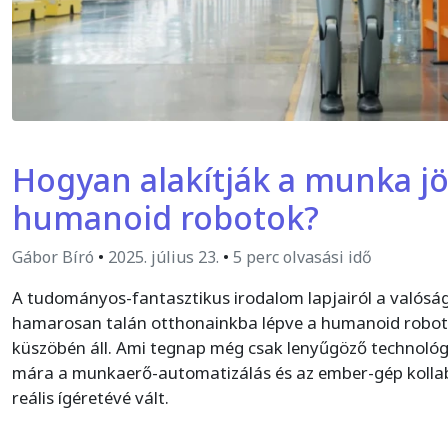
Hogyan alakítják a munka jö
humanoid robotok?
Gábor Bíró
•
2025. július 23.
•
5 perc olvasási idő
A tudományos-fantasztikus irodalom lapjairól a valóság
hamarosan talán otthonainkba lépve a humanoid roboti
küszöbén áll. Ami tegnap még csak lenyűgöző technológ
mára a munkaerő-automatizálás és az ember-gép kolla
reális ígéretévé vált.