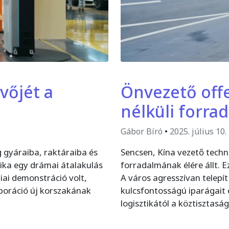
vőjét a
Önvezető offe
nélküli forra
Gábor Bíró
•
2025. július 10.
 gyáraiba, raktáraiba és
Sencsen, Kína vezető tech
ka egy drámai átalakulás
forradalmának élére állt. E
iai demonstráció volt,
A város agresszívan telepí
boráció új korszakának
kulcsfontosságú iparágait é
logisztikától a köztisztaság