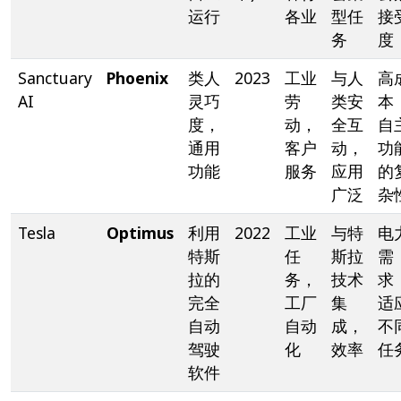
运行
各业
型任
接
务
度
Sanctuary
Phoenix
类人
2023
工业
与人
高
AI
灵巧
劳
类安
本
度，
动，
全互
自
通用
客户
动，
功
功能
服务
应用
的
广泛
杂
Tesla
Optimus
利用
2022
工业
与特
电
特斯
任
斯拉
需
拉的
务，
技术
求
完全
工厂
集
适
自动
自动
成，
不
驾驶
化
效率
任
软件