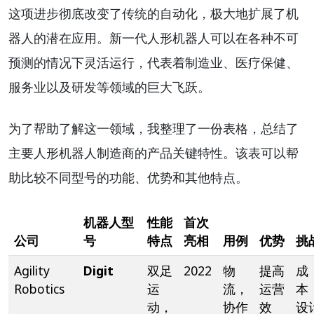
这项进步彻底改变了传统的自动化，极大地扩展了机
器人的潜在应用。新一代人形机器人可以在各种不可
预测的情况下灵活运行，代表着制造业、医疗保健、
服务业以及研发等领域的巨大飞跃。
为了帮助了解这一领域，我整理了一份表格，总结了
主要人形机器人制造商的产品关键特性。该表可以帮
助比较不同型号的功能、优势和其他特点。
机器人型
性能
首次
公司
号
特点
亮相
用例
优势
挑
Agility
Digit
双足
2022
物
提高
成
Robotics
运
流，
运营
本
动，
协作
效
设