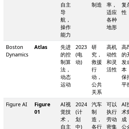
自主
制造
率，
复
导
适应
性
航，
各种
操作
地形
能力
Boston
Atlas
先进
2023
研
高机
高
Dynamics
的控
(电
究，
动性
的
制算
动)
救援
和灵
发
法，
行
活性
本
动态
动，
保
运动
公共
平
关系
Figure AI
Figure
AI视
2024
汽车
可以
AI
01
觉技
(计
制
执行
术
术，
划
造，
劳动
成
自主
中)
各行
密集
公