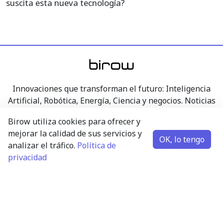
suscita esta nueva tecnología?
Innovaciones que transforman el futuro: Inteligencia
Artificial, Robótica, Energía, Ciencia y negocios. Noticias
actualizadas, análisis y perspectivas del mundo de la
Birow utiliza cookies para ofrecer y
tecnología, la investigación y la economía, presentados
mejorar la calidad de sus servicios y
de forma transparente.
OK, lo tengo
analizar el tráfico.
Política de
privacidad
Inteligencia Artificial
Robótica
Energía
Ciencia y negocios
Contacto