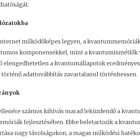
zhatóságát.
lózatokba
internet működőképes legyen, a kvantummemóriák
antumos komponensekkel, mint a kvantumismétlők 
ció elengedhetetlen a kvantumállapotok eredményes
 történő adattovábbítás zavartalanul történhessen.
irányok
s ellenére számos kihívás marad leküzdendő a kvan
óriák fejlesztésében. Ebbe beletartozik a kvantu
rtása nagy távolságokon, a magas működési haték