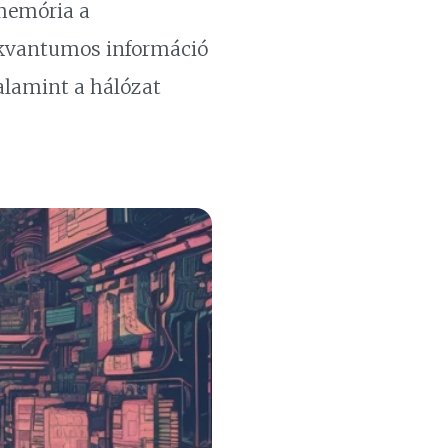
memória a
 kvantumos információ
alamint a hálózat