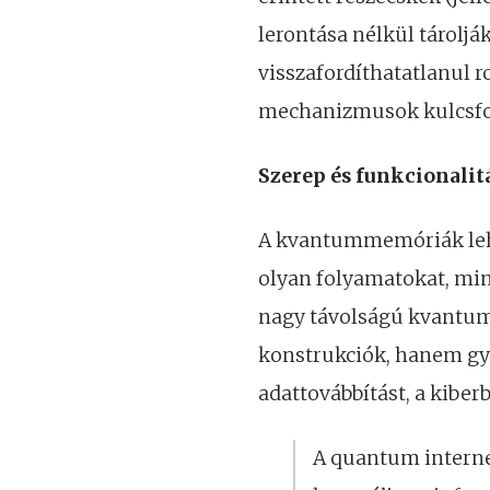
lerontása nélkül tárolj
visszafordíthatatlanul 
mechanizmusok kulcsfon
Szerep és funkcionalit
A kvantummemóriák lehet
olyan folyamatokat, min
nagy távolságú kvantu
konstrukciók, hanem gyo
adattovábbítást, a kiberb
A quantum interne