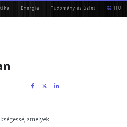
tika
Energia
Tudomány és üzlet
HU
an
ükségessé, amelyek