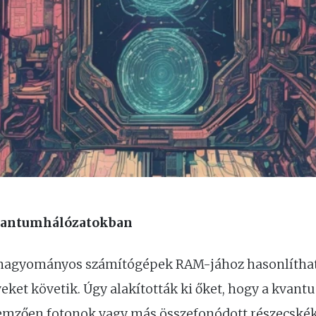
antumhálózatokban
agyományos számítógépek RAM-jához hasonlíthat
et követik. Úgy alakították ki őket, hogy a kvant
ellemzően fotonok vagy más összefonódott részecsk