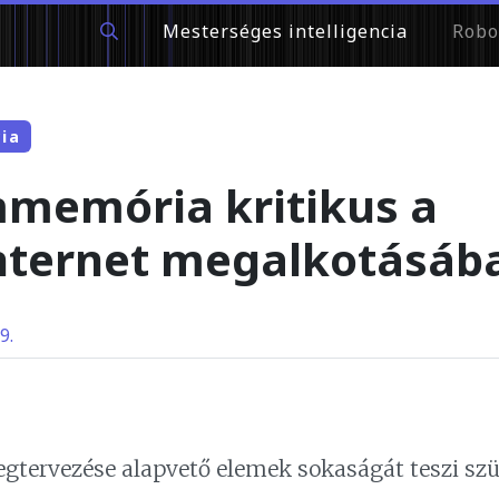
Mesterséges intelligencia
Robo
cia
memória kritikus a
ternet megalkotásáb
9.
tervezése alapvető elemek sokaságát teszi sz