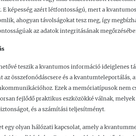
ák. E képesség azért létfontosságú, mert a kvantum
romlik, ahogyan távolságokat tesz meg, így megbízha
tosságúak az adatok integritásának megőrzésébe
ás
ővé teszik a kvantumos információ ideiglenes táro
t az összefonódáscsere és a kvantumteleportálás, 
mkommunikációhoz. Ezek a memóriatípusok nem cs
rsan fejlődő praktikus eszközökké válnak, melyek 
iztonságot, és a számítási teljesítményt.
t egy olyan hálózati kapcsolat, amely a kvantumm