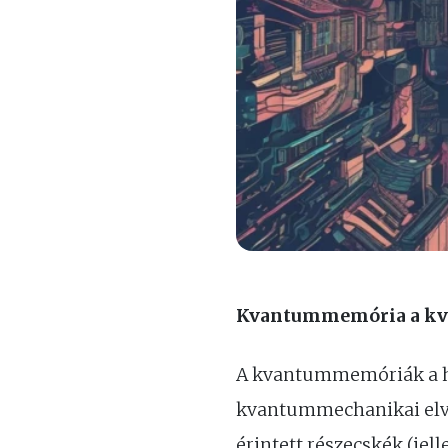
Kvantummemória a kv
A kvantummemóriák a h
kvantummechanikai elvek
érintett részecskék (j