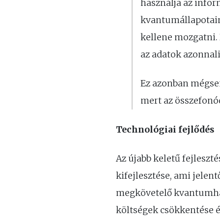
használja az infor
kvantumállapotaina
kellene mozgatni.
az adatok azonnali
Ez azonban mégsem
mert az összefonó
Technológiai fejlődés
Az újabb keletű fejles
kifejlesztése, ami jelen
megkövetelő kvantumháló
költségek csökkentése é