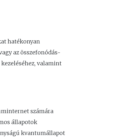
at hatékonyan
vagy az összefonódás-
 kezeléséhez, valamint
tuminternet számára
mos állapotok
onyságú kvantumállapot