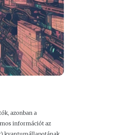
ók, azonban a
umos információt az
ék) kvantumállapotának