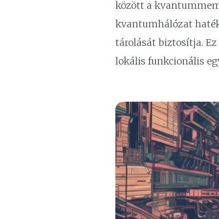
között a kvantummemó
kvantumhálózat haték
tárolását biztosítja.
lokális funkcionális eg