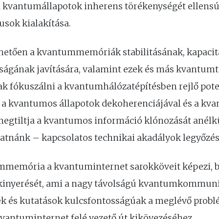
á a kvantumállapotok inherens törékenységét ellen
sok kialakítása.
lhetően a kvantummemóriák stabilitásának, kapacit
yságának javítására, valamint ezek és más kvantum
k fókuszálni a kvantumhálózatépítésben rejlő poten
z a kvantumos állapotok dekoherenciájával és a kv
megtiltja a kvantumos információ klónozását anélkü
tatnánk – kapcsolatos technikai akadályok legyőzé
ummemória a kvantuminternet sarokköveit képezi, b
 kinyerését, ami a nagy távolságú kvantumkommunik
ések és kutatások kulcsfontosságúak a meglévő prob
vantuminternet felé vezető út kikövezéséhez.