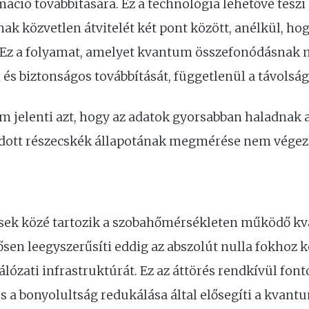
máció továbbítására. Ez a technológia lehetővé teszi
k közvetlen átvitelét két pont között, anélkül, hogy
 Ez a folyamat, amelyet kvantum összefonódásnak n
 és biztonságos továbbítását, függetlenül a távolság
 jelenti azt, hogy az adatok gyorsabban haladnak a
dott részecskék állapotának megmérése nem végezh
ztések közé tartozik a szobahőmérsékleten működő
tősen leegyszerűsíti eddig az abszolút nulla fokhoz k
zati infrastruktúrát. Ez az áttörés rendkívül font
s a bonyolultság redukálása által elősegíti a kvan