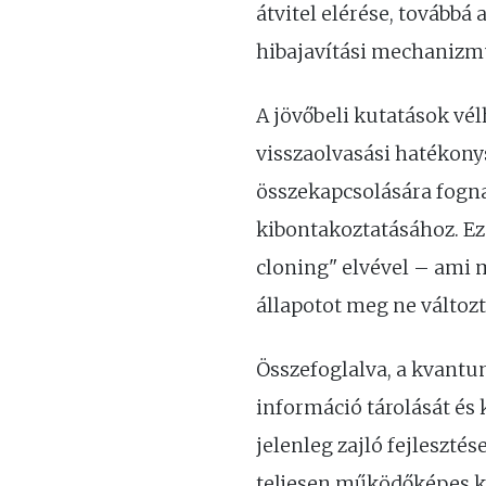
átvitel elérése, tovább
hibajavítási mechanizmu
A jövőbeli kutatások vé
visszaolvasási hatékon
összekapcsolására fogna
kibontakoztatásához. E
cloning" elvével – ami 
állapotot meg ne változ
Összefoglalva, a kvant
információ tárolását és
jelenleg zajló fejleszt
teljesen működőképes k