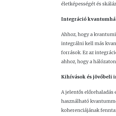
életképességét és skálá
Integráció kvantumhá
Ahhoz, hogy a kvantum
integrálni kell más kv
források. Ez az integrá
ahhoz, hogy a hálózaton
Kihívások és jövőbeli 
A jelentős előrehaladá
használható kvantummem
koherenciájának fennta