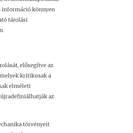
os információ könnyen
tó tárolási
n.
lását, elősegítve az
amelyek kritikusak a
ak elméleti
újradefiniálhatják az
echanika törvényeit