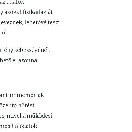
 az adatok
 azokat fizikailag át
eveznek, lehetővé teszi
tól.
 fény sebességénél,
ető el azonnal.
 kvantummemóriák
özelítő hűtést
os, mivel a működési
tumos hálózatok