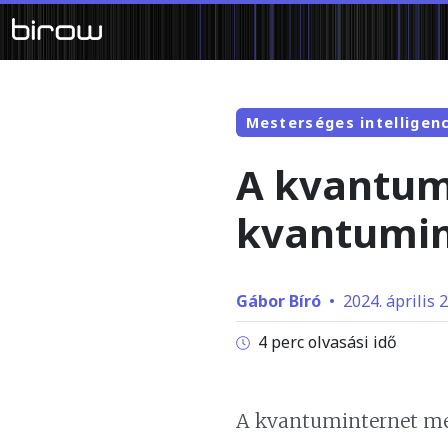
Mesterséges intelligen
A kvantum
kvantumin
Gábor Bíró
•
2024. április 2
4 perc olvasási idő
A kvantuminternet meg