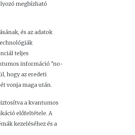
súlyozó megbízható
ásának, és az adatok
technológiák
ciál teljes
antumos információ "no-
l, hogy az eredeti
sét vonja maga után.
iztosítva a kvantumos
áció előfeltétele. A
lémák kezeléséhez és a