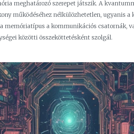
ria meghatározó szerepet játszik. A kvantum
ony működéséhez nélkülözhetetlen, ugyanis a
 Ez a memóriatípus a kommunikációs csatornák, v
ységei közötti összeköttetésként szolgál.