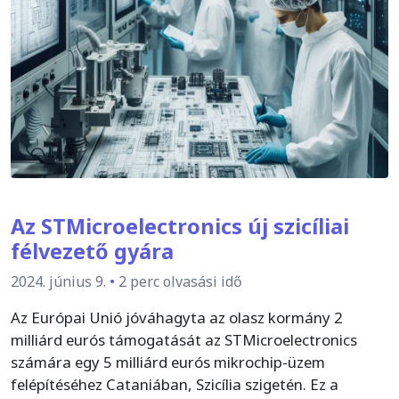
Az STMicroelectronics új szicíliai
félvezető gyára
2024. június 9.
•
2 perc olvasási idő
Az Európai Unió jóváhagyta az olasz kormány 2
milliárd eurós támogatását az STMicroelectronics
számára egy 5 milliárd eurós mikrochip-üzem
felépítéséhez Cataniában, Szicília szigetén. Ez a