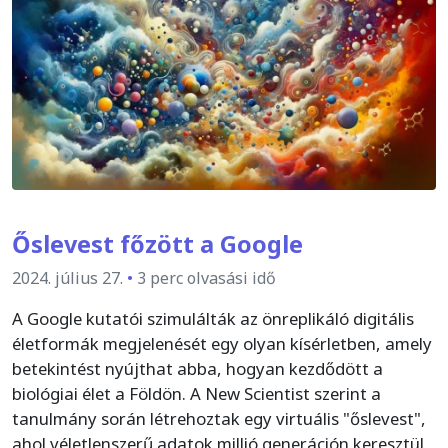
Őslevest főzött a Google
2024. július 27.
•
3 perc olvasási idő
A Google kutatói szimulálták az önreplikáló digitális
életformák megjelenését egy olyan kísérletben, amely
betekintést nyújthat abba, hogyan kezdődött a
biológiai élet a Földön. A New Scientist szerint a
tanulmány során létrehoztak egy virtuális "őslevest",
ahol véletlenszerű adatok millió generáción keresztül