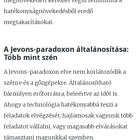
megnövekedett kereslet végül felülmúlta a
hatékonyságnövekedésből eredő
megtakarításokat.
A Jevons-paradoxon általánosítása:
Több mint szén
A Jevons-paradoxon elve nem korlátozódik a
szénre és a gőzgépekre. Általánosítható
bármilyen erőforrásra, beleértve az időt is.
Ahogy a technológia hatékonyabbá teszi a
feladatok elvégzését, hajlamosak vagyunk több
feladatot vállalni, vagy magasabb elvárásokat
támasztani magunkkal szemben.