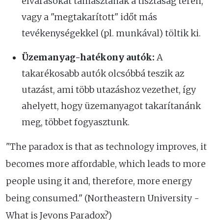
elvárásokat támasztanak a tisztaság terén,
vagy a "megtakarított" időt más
tevékenységekkel (pl. munkával) töltik ki.
Üzemanyag-hatékony autók:
A
takarékosabb autók olcsóbbá teszik az
utazást, ami több utazáshoz vezethet, így
ahelyett, hogy üzemanyagot takarítanánk
meg, többet fogyasztunk.
"The paradox is that as technology improves, it
becomes more affordable, which leads to more
people using it and, therefore, more energy
being consumed." (Northeastern University -
What is Jevons Paradox?)