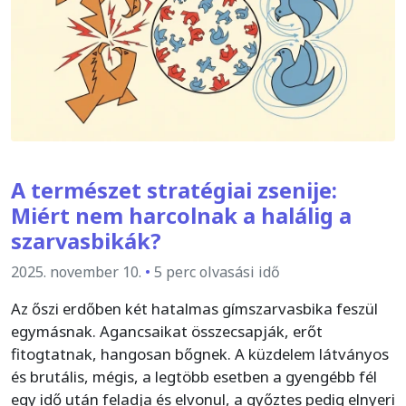
A természet stratégiai zsenije:
Miért nem harcolnak a halálig a
szarvasbikák?
2025. november 10.
•
5 perc olvasási idő
Az őszi erdőben két hatalmas gímszarvasbika feszül
egymásnak. Agancsaikat összecsapják, erőt
fitogtatnak, hangosan bőgnek. A küzdelem látványos
és brutális, mégis, a legtöbb esetben a gyengébb fél
egy idő után feladja és elvonul, a győztes pedig elnyeri