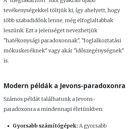
A "megtakarított" időt gyakran újabb
tevékenységekkel töltjük ki, így ahelyett, hogy
több szabadidőnk lenne, még elfoglaltabbak
leszünk. Ezt a jelenséget nevezhetjük
"hatékonysági paradoxonnak", "foglalkoztatási
mókuskeréknek" vagy akár "időszegénységnek"
is.
Modern példák a Jevons-paradoxonra
Számos példát találhatunk a Jevons-
paradoxonra a mindennapi életünkben:
Gyorsabb számítógépek:
A gyorsabb