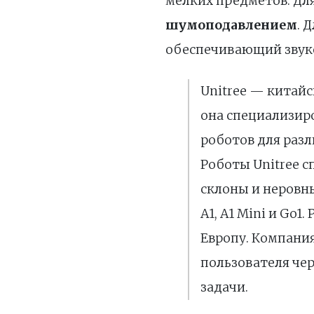
мелких предметов. Дл
шумоподавлением
. 
обеспечивающий звук
Unitree — китайс
она специализиро
роботов для разл
Роботы Unitree 
склоны и неровны
A1, A1 Mini и Go1
Европу. Компани
пользователя чер
задачи.