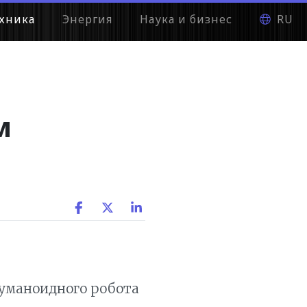
хника
Энергия
Наука и бизнес
RU
м
гуманоидного робота