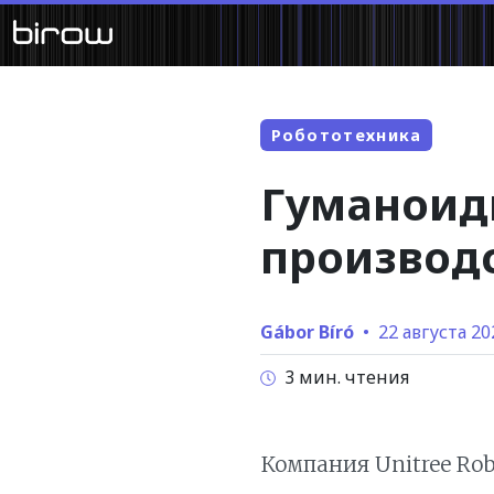
Робототехника
Гуманоид
производ
Gábor Bíró
•
22 августа 202
3 мин. чтения
Компания Unitree Ro