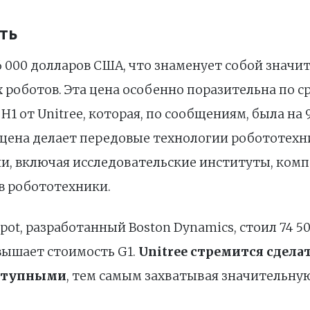
ть
16 000 долларов США, что знаменует собой знач
роботов. Эта цена особенно поразительна по с
 от Unitree, которая, по сообщениям, была на 
цена делает передовые технологии робототех
и, включая исследовательские институты, комп
в робототехники.
Spot, разработанный Boston Dynamics, стоил 74 5
вышает стоимость G1.
Unitree стремится сдела
оступными
, тем самым захватывая значительну