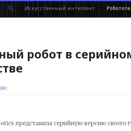
Искусственный интеллект
Робототе
ный робот в серийно
стве
4 г.
botics представила серийную версию своего 