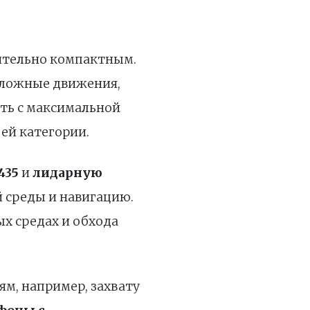
осительно компактным.
 сложные движения,
ить с максимальной
оей категории.
435
и
лидарную
 среды и навигацию.
ых средах и обхода
ям, например, захвату