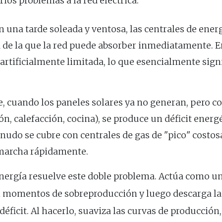
rios problemas a la red eléctrica:
 una tarde soleada y ventosa, las centrales de ene
de la que la red puede absorber inmediatamente. En 
artificialmente limitada, lo que esencialmente signi
, cuando los paneles solares ya no generan, pero c
, calefacción, cocina), se produce un déficit energ
enudo se cubre con centrales de gas de "pico" costo
marcha rápidamente.
nergía resuelve este doble problema. Actúa como u
en momentos de sobreproducción y luego descarga l
éficit. Al hacerlo, suaviza las curvas de producción, 