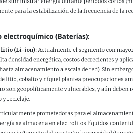
ede suministrar energía durante períodos cortos (mi
nte para la estabilización de la frecuencia de la red
electroquímico (Baterías):
litio (Li-ion):
Actualmente el segmento con mayor 
lta densidad energética, costos decrecientes y aplic
 hasta almacenamiento a escala de red). Sin embargo
de litio, cobalto y níquel plantea preocupaciones amb
ro son geopolíticamente vulnerables, y aún deben r
 y reciclaje.
ticularmente prometedoras para el almacenamiento
nergía se almacena en electrolitos líquidos conteni
 potencia (tamaño del reactor) y la capacidad (tama