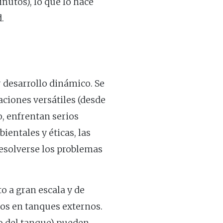
nutos), lo que lo hace
.
desarrollo dinámico. Se
aciones versátiles (desde
, enfrentan serios
ientales y éticas, las
esolverse los problemas
 a gran escala y de
dos en tanques externos.
ño del tanque) pueden