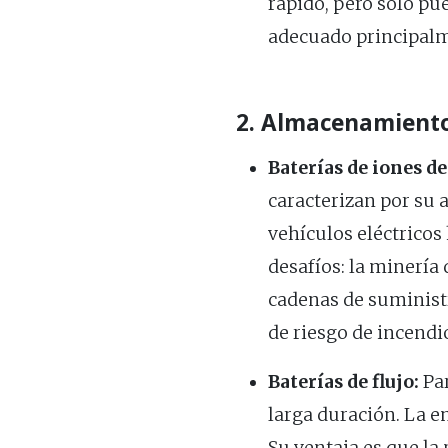
rápido, pero solo pu
adecuado principalme
2. Almacenamiento 
Baterías de iones de 
caracterizan por su a
vehículos eléctricos
desafíos: la minería 
cadenas de suminist
de riesgo de incendio
Baterías de flujo:
Par
larga duración. La e
Su ventaja es que la