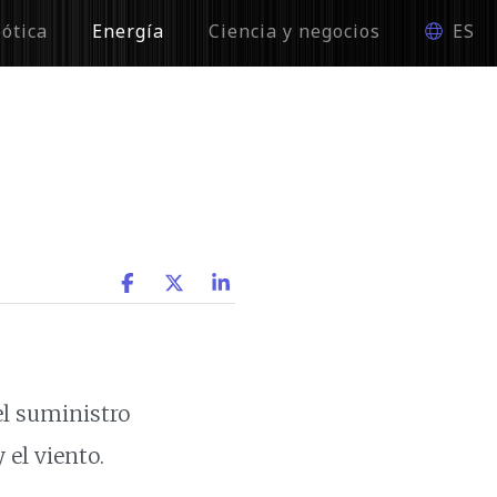
ótica
Energía
Ciencia y negocios
ES
el suministro
 el viento.