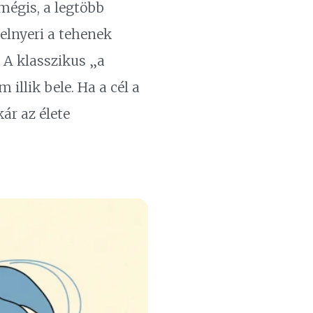
mégis, a legtöbb
 elnyeri a tehenek
? A klasszikus „a
illik bele. Ha a cél a
ár az élete