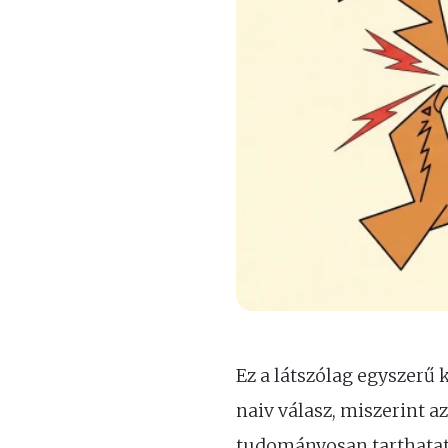
Ez a látszólag egyszerű 
naiv válasz, miszerint 
tudományosan tarthatatl