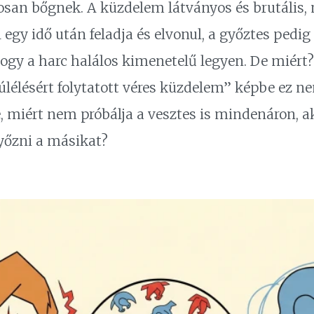
osan bőgnek. A küzdelem látványos és brutális, 
egy idő után feladja és elvonul, a győztes pedig
 hogy a harc halálos kimenetelű legyen. De miért
lélésért folytatott véres küzdelem” képbe ez nem 
 miért nem próbálja a vesztes is mindenáron, ak
yőzni a másikat?