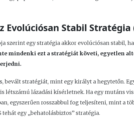
 Evolúciósan Stabil Stratégia 
a szerint egy stratégia akkor evolúciósan stabil, h
nte mindenki ezt a stratégiát követi, egyetlen al
erjedni.
, bevált stratégiát, mint egy királyt a hegytetőn. Eg
is létszámú lázadási kísérletnek. Ha egy mutáns vi
n, egyszerűen rosszabbul fog teljesíteni, mint a tö
S tehát egy „behatolásbiztos” stratégia.