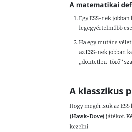
A matematikai defin
Egy ESS-nek jobban k
legegyértelműbb eset
Ha egy mutáns véletl
az ESS-nek jobban ke
„döntetlen-törő” sz
A klasszikus 
Hogy megértsük az ESS l
(Hawk-Dove)
játékot. K
kezelni: