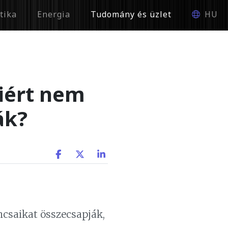
tika
Energia
Tudomány és üzlet
HU
Miért nem
ák?
csaikat összecsapják,