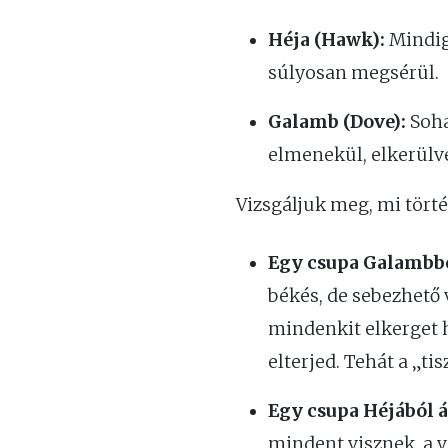
Héja (Hawk):
Mindig 
súlyosan megsérül.
Galamb (Dove):
Soha
elmenekül, elkerülve
Vizsgáljuk meg, mi tört
Egy csupa Galambbó
békés, de sebezhető 
mindenkit elkerget h
elterjed. Tehát a „t
Egy csupa Héjából á
mindent visznek, a v