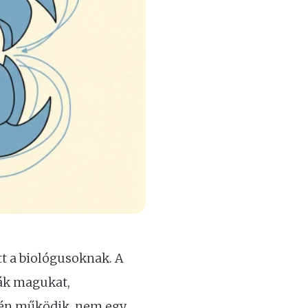
tt a biológusoknak. A
ják magukat,
tjén működik, nem egy