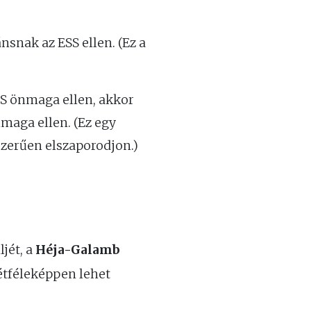
snak az ESS ellen. (Ez a
ESS önmaga ellen, akkor
maga ellen. (Ez egy
zerűen elszaporodjon.)
jét, a
Héja-Galamb
kétféleképpen lehet