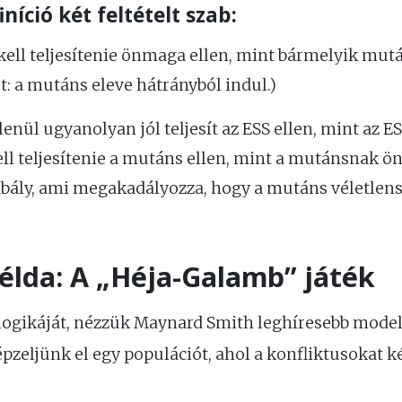
íció két feltételt szab:
ell teljesítenie önmaga ellen, mint bármelyik mután
: a mutáns eleve hátrányból indul.)
enül ugyanolyan jól teljesít az ESS ellen, mint az 
ll teljesítenie a mutáns ellen, mint a mutánsnak ön
abály, ami megakadályozza, hogy a mutáns véletlens
példa: A „Héja-Galamb” játék
ogikáját, nézzük Maynard Smith leghíresebb modell
épzeljünk el egy populációt, ahol a konfliktusokat 