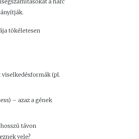
űségszámításokat a harc
ányítják.
ája tökéletesen
viselkedésformák (pl.
ness) – azaz a gének
d hosszú távon
eznek vele?