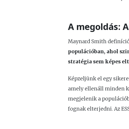
A megoldás: Az
Maynard Smith definíciój
populációban, ahol szi
stratégia sem képes elt
Képzeljünk el egy sikeres
amely ellenáll minden k
megjelenik a populációba
fognak elterjedni. Az ES