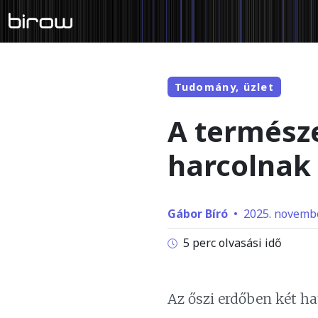
Tudomány, üzlet
A természe
harcolnak 
Gábor Bíró
•
2025. novembe
5 perc olvasási idő
Az őszi erdőben két h