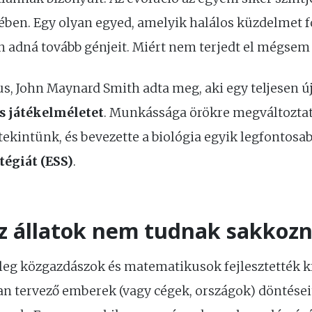
ben. Egy olyan egyed, amelyik halálos küzdelmet fo
 adná tovább génjeit. Miért nem terjedt el mégsem e
gus, John Maynard Smith adta meg, aki egy teljesen 
s játékelméletet
. Munkássága örökre megváltoztat
tekintünk, és bevezette a biológia egyik legfontosab
tégiát (ESS)
.
z állatok nem tudnak sakkozn
leg közgazdászok és matematikusok fejlesztették ki
san tervező emberek (vagy cégek, országok) döntései