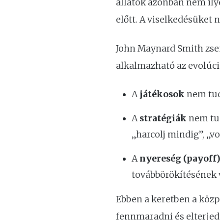
állatok azonban nem il
előtt. A viselkedésüket 
John Maynard Smith zseni
alkalmazható az evolúció
A
játékosok
nem tud
A
stratégiák
nem tud
„harcolj mindig”, „vo
A
nyereség (payoff
továbbörökítésének 
Ebben a keretben a közpo
fennmaradni és elterjed