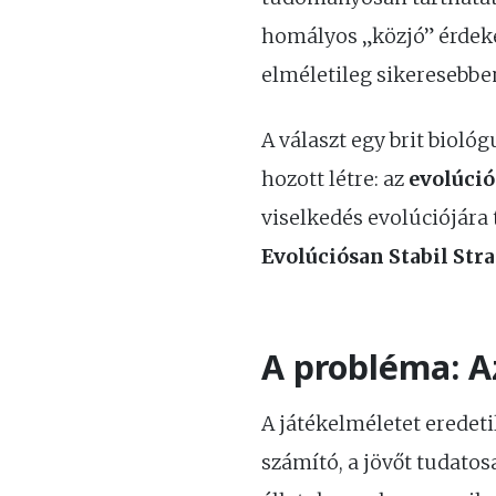
homályos „közjó” érdeké
elméletileg sikeresebben
A választ egy brit bioló
hozott létre: az
evolúció
viselkedés evolúciójára 
Evolúciósan Stabil Stra
A probléma: A
A játékelméletet eredeti
számító, a jövőt tudato