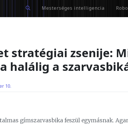
Mesterséges intelligencia
Robo
t stratégiai zsenije: 
a halálig a szarvasbik
r 10.
atalmas gímszarvasbika feszül egymásnak. Agan