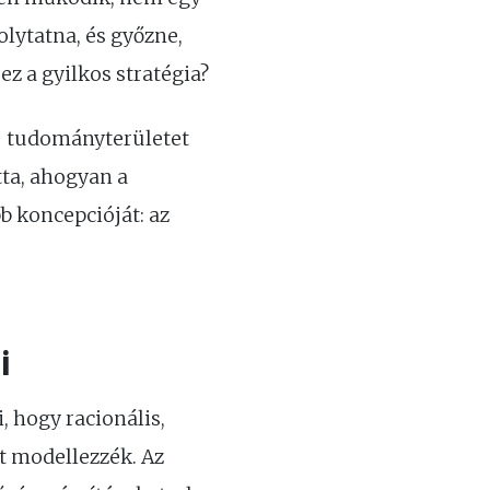
lytatna, és győzne,
z a gyilkos stratégia?
új tudományterületet
ta, ahogyan a
b koncepcióját: az
i
, hogy racionális,
t modellezzék. Az