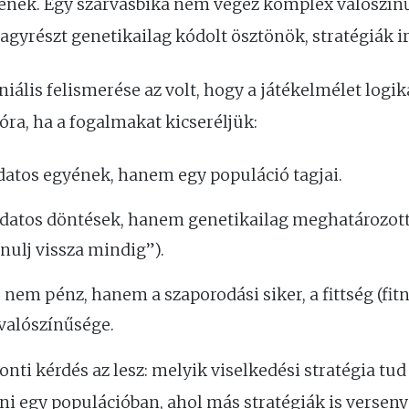
yenek. Egy szarvasbika nem végez komplex valószín
nagyrészt genetikailag kódolt ösztönök, stratégiák ir
ális felismerése az volt, hogy a játékelmélet logik
ra, ha a fogalmakat kicseréljük:
atos egyének, hanem egy populáció tagjai.
atos döntések, hanem genetikailag meghatározott 
nulj vissza mindig”).
)
nem pénz, hanem a szaporodási siker, a fittség (fit
valószínűsége.
nti kérdés az lesz: melyik viselkedési stratégia tu
ni egy populációban, ahol más stratégiák is verseny