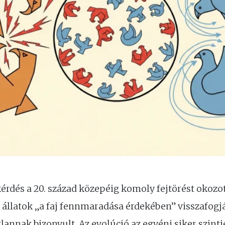
kérdés a 20. század közepéig komoly fejtörést okozo
az állatok „a faj fennmaradása érdekében” visszafog
annak bizonyult. Az evolúció az egyéni siker szin