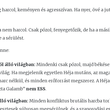
harcol, keményen és agresszívan. Ha nyer, övé a jut
 nem harcol. Csak pózol, fenyegetőzik, de ha a mási
 a sérülést.
énne:
l álló világban:
Mindenki csak pózol, majd békése
világ. Ha megjelenik egyetlen Héja mutáns, az mag
arc nélkül, és minden erőforrást megszerez. A Héja
iszta Galamb”
nem ESS
.
lló világban:
Minden konfliktus brutális harcba tor
esztesek súlyosan megsérülnek, és a szaporodási e