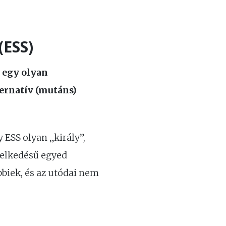
(ESS)
a
egy olyan
ternatív (mutáns)
y ESS olyan „király”,
selkedésű egyed
bbiek, és az utódai nem