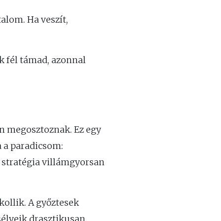
alom. Ha veszít,
k fél támad, azonnal
n megosztoznak. Ez egy
a a paradicsom:
 stratégia villámgyorsan
kollik. A győztesek
sélyeik drasztikusan