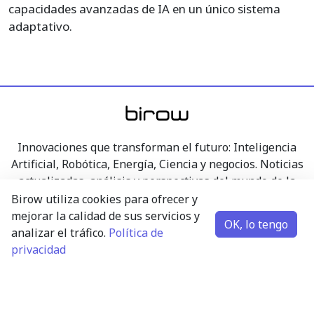
capacidades avanzadas de IA en un único sistema
adaptativo.
Innovaciones que transforman el futuro: Inteligencia
Artificial, Robótica, Energía, Ciencia y negocios. Noticias
actualizadas, análisis y perspectivas del mundo de la
tecnología, la investigación y la economía, presentados
Birow utiliza cookies para ofrecer y
de forma transparente.
mejorar la calidad de sus servicios y
OK, lo tengo
analizar el tráfico.
Política de
privacidad
Inteligencia Artificial
Robótica
Energía
Ciencia y negocios
Contacto