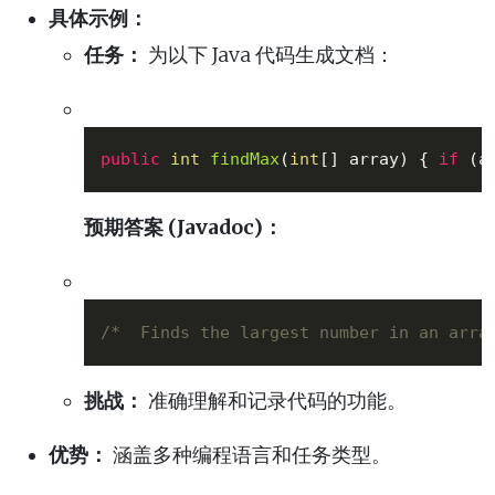
具体示例：
任务：
为以下 Java 代码生成文档：
public
int
findMax
(
int
[] array)
 { 
if
 (a
预期答案 (Javadoc)：
/*  Finds the largest number in an arra
挑战：
准确理解和记录代码的功能。
优势：
涵盖多种编程语言和任务类型。