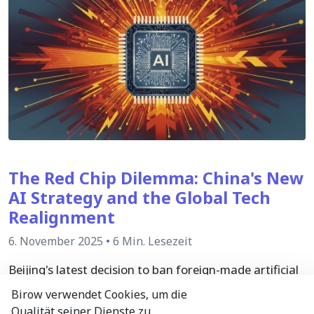
The Red Chip Dilemma: China's New
AI Strategy and the Global Tech
Realignment
6. November 2025
•
6 Min. Lesezeit
Beijing's latest decision to ban foreign-made artificial
intelligence (AI) chips from state-funded data centers
Birow verwendet Cookies, um die
is a strategic milestone in the global struggle for
Qualität seiner Dienste zu