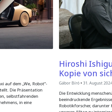
Hiroshi Ishig
Kopie von sic
Gábor Bíró
•
31. August 202
axi auf dem „We, Robot“-
ellt. Die Präsentation
Die Entwicklung menschenäh
ten, selbstfahrenden
beeindruckende Ergebnisse e
rnehmens, in eine
Robotikforscher, darunter H
unseren Alltag zu integrie