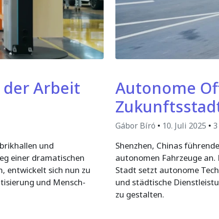
der Arbeit
Autonome Off
Zukunftsstadt
Gábor Bíró
•
10. Juli 2025
•
3 
abrikhallen und
Shenzhen, Chinas führende
eg einer dramatischen
autonomen Fahrzeuge an. Do
 entwickelt sich nun zu
Stadt setzt autonome Techn
atisierung und Mensch-
und städtische Dienstleist
zu gestalten.