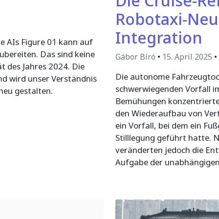
Die Cruise-Re
Robotaxi-Neu
Integration
e AIs Figure 01 kann auf
ubereiten. Das sind keine
Gábor Bíró
•
15. April 2025
•
ät des Jahres 2024. Die
Die autonome Fahrzeugtoch
nd wird unser Verständnis
schwerwiegenden Vorfall im
neu gestalten.
Bemühungen konzentrierten 
den Wiederaufbau von Vert
ein Vorfall, bei dem ein Fu
Stilllegung geführt hatte
veränderten jedoch die Ent
Aufgabe der unabhängigen