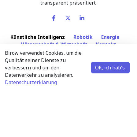
transparent präsentiert.
Künstliche Intelligenz
Robotik
Energie
Wissenschaft & Wirtschaft
Kontakt
Birow verwendet Cookies, um die
Qualität seiner Dienste zu
Newsletter abonnieren
verbessern und um den
OK, ich hab's.
Wissenschaftliche und wirtschaftliche Neuigkeiten
Datenverkehr zu analysieren.
– maximal eine E-Mail pro Woche.
Datenschutzerklärung
E-Mail-Adresse
Abonnieren
English
•
中文
•
Español
•
Français
•
Русский
•
Deutsch
•
Magyar