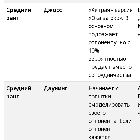
Средний
Джосс
«Хитрая» версия
ранг
«Ока за око». В
основном
подражает
оппоненту, но с
10%
вероятностью
предает вместо
сотрудничества.
Средний
Даунинг
Начинает с
ранг
попытки
смоделировать
своего
оппонента. Если
оппонент
кажется