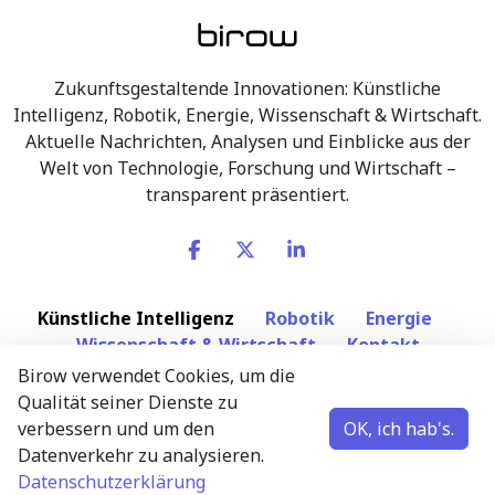
Zukunftsgestaltende Innovationen: Künstliche
Intelligenz, Robotik, Energie, Wissenschaft & Wirtschaft.
Aktuelle Nachrichten, Analysen und Einblicke aus der
Welt von Technologie, Forschung und Wirtschaft –
transparent präsentiert.
Künstliche Intelligenz
Robotik
Energie
Wissenschaft & Wirtschaft
Kontakt
Birow verwendet Cookies, um die
Qualität seiner Dienste zu
Newsletter abonnieren
verbessern und um den
OK, ich hab's.
Wissenschaftliche und wirtschaftliche Neuigkeiten
Datenverkehr zu analysieren.
– maximal eine E-Mail pro Woche.
Datenschutzerklärung