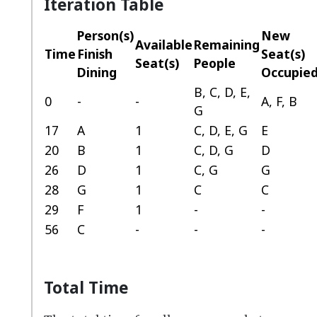
Iteration Table
Person(s)
New
Available
Remaining
Time
Finish
Seat(s)
Seat(s)
People
Dining
Occupie
B, C, D, E,
0
-
-
A, F, B
G
17
A
1
C, D, E, G
E
20
B
1
C, D, G
D
26
D
1
C, G
G
28
G
1
C
C
29
F
1
-
-
56
C
-
-
-
Total Time