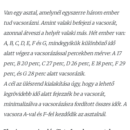
Van egy asztal, amelynél egyszerre három ember
tud vacsorázni. Amint valaki befejezi a vacsorát,
azonnal átveszi a helyét valaki más. Hét ember van:
A, B, C, D, E, F és G, mindegyikük különböző idő
alatt végez a vacsorázással percekben mérve: A 17
perc, B 20 perc, C 27 perc, D 26 perc, E 18 perc, F 29
perc, és G 28 perc alatt vacsorázik.
A cél az ülésrend kialakítása úgy, hogy a lehető
legrövidebb idő alatt fejezzék be a vacsorát,
minimalizálva a vacsorázásra fordított összes időt. A
vacsora A-val és F-fel kezdődik az asztalnál.