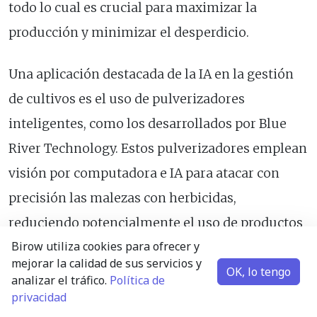
todo lo cual es crucial para maximizar la
producción y minimizar el desperdicio.
Una aplicación destacada de la IA en la gestión
de cultivos es el uso de pulverizadores
inteligentes, como los desarrollados por Blue
River Technology. Estos pulverizadores emplean
visión por computadora e IA para atacar con
precisión las malezas con herbicidas,
reduciendo potencialmente el uso de productos
Birow utiliza cookies para ofrecer y
químicos hasta en un 90% en comparación con
mejorar la calidad de sus servicios y
OK, lo tengo
los métodos tradicionales. Esto no solo reduce
analizar el tráfico.
Política de
privacidad
los costos, sino que también minimiza el