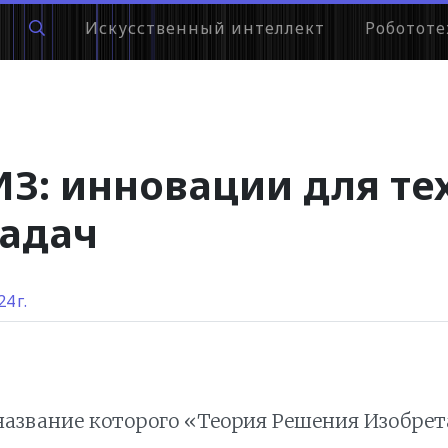
Искусственный интеллект
Робототе
З: инновации для те
задач
4 г.
название которого «Теория Решения Изобрет