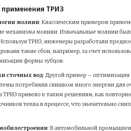
 применения ТРИЗ
логии молнии
: Классическим примером примен
е механизма молнии. Изначальные молнии был
Используя ТРИЗ, инженеры разработали предло
овали такие сбои, например, за счет использо
мизации формы зубцов.
ки сточных вод
: Другой пример – оптимизация 
емы потребляли слишком много энергии для о
 ТРИЗ привело к таким решениям, как повторн
чников тепла в процессе, что значительно сни
омобилестроении
: В автомобильной промышле