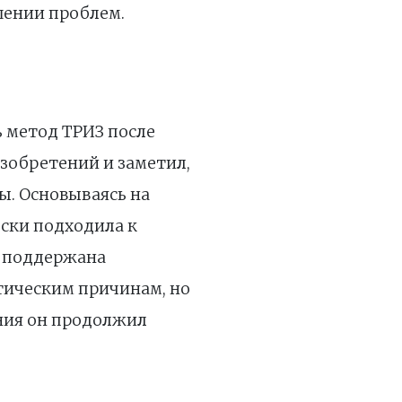
шении проблем.
ь метод ТРИЗ после
изобретений и заметил,
ы. Основываясь на
ески подходила к
а поддержана
тическим причинам, но
ния он продолжил