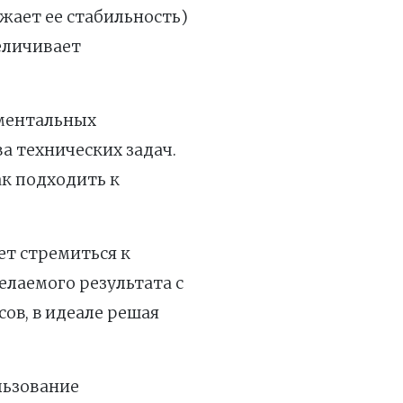
ает ее стабильность)
еличивает
аментальных
а технических задач.
к подходить к
ет стремиться к
лаемого результата с
в, в идеале решая
льзование