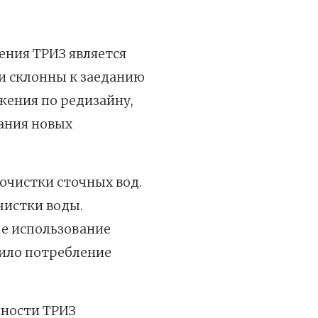
ения ТРИЗ является
и склонны к заеданию
жения по редизайну,
вания новых
очистки сточных вод.
чистки воды.
ое использование
зило потребление
нности ТРИЗ