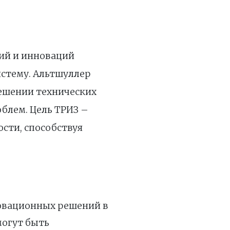
ний и инноваций
истему. Альтшуллер
решении технических
блем. Цель ТРИЗ –
сти, способствуя
новационных решений в
могут быть