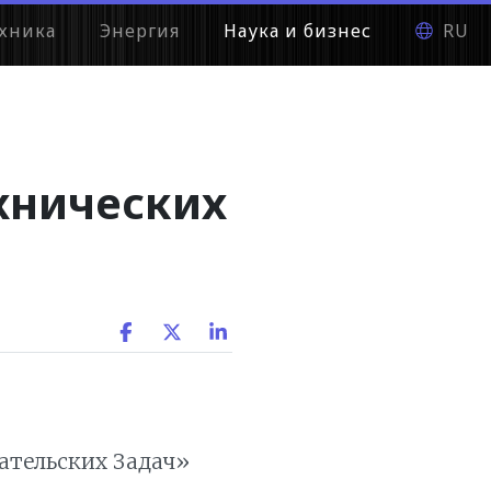
хника
Энергия
Наука и бизнес
RU
хнических
ательских Задач»