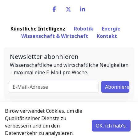
Künstliche Intelligenz
Robotik
Energie
Wissenschaft & Wirtschaft
Kontakt
Newsletter abonnieren
Wissenschaftliche und wirtschaftliche Neuigkeiten
– maximal eine E-Mail pro Woche.
E-Mail-Adresse
Abonnieren
Birow verwendet Cookies, um die
English
•
中文
•
Español
•
Français
•
Русский
•
Qualität seiner Dienste zu
Deutsch
•
Magyar
verbessern und um den
OK, ich hab's.
Datenverkehr zu analysieren.